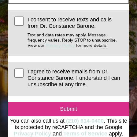
I consent to receive texts and calls
from Dr. Constance Barone.
Text and data rates may apply. Message
frequency varies. Reply STOP to unsubscribe.
View our
Privacy Policy
for more details.
I agree to receive emails from Dr.
Constance Barone. I understand I can
unsubscribe at any time.
Submit
You can also call us at
(210) 614-0400
. This site
is protected by reCAPTCHA and the Google
Privacy Policy
and
Terms of Service
apply.