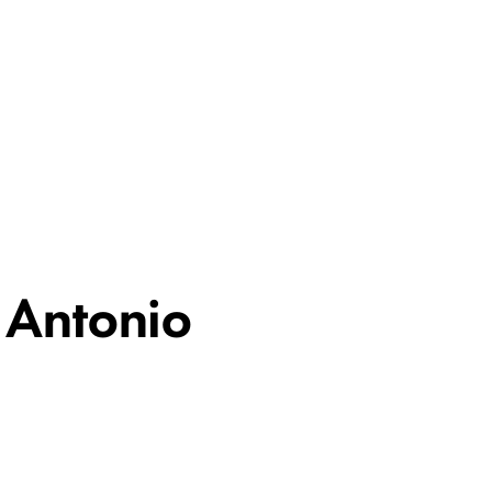
tion
(210) 614-0400
Contact
n Antonio