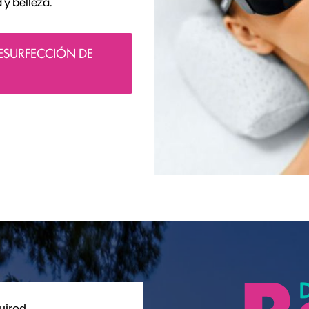
 y belleza.
ESURFECCIÓN DE
uired