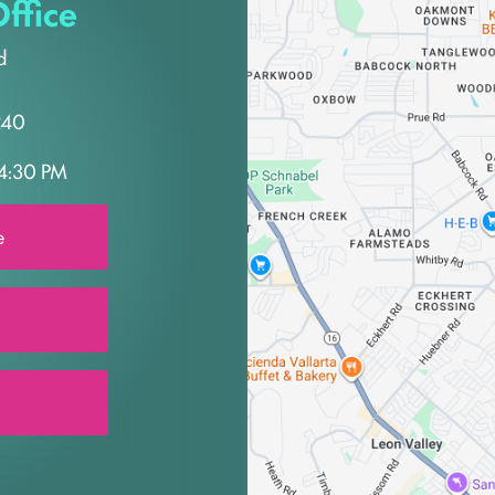
ffice
d
240
4:30 PM
e
0