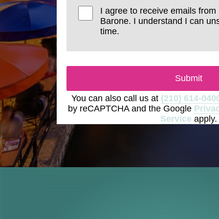
I agree to receive emails from
Barone. I understand I can un
time.
Submit
You can also call us at
(210) 614-040
by reCAPTCHA and the Google
Priva
Service
apply.