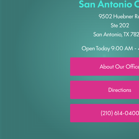
San Antonio O
9502 Huebner R
Ste 202
San Antonio, TX 78
Open Today
9:00 AM - 
About Our Offic
Directions
(210) 614-040