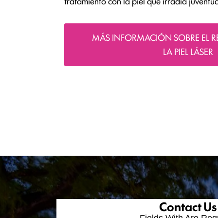
tratamiento con la piel que irradia juventud
MÁS INFORMACIÓN SOBRE EL R
LA PIEL LÁSER
Contact Us
Fields With
Are Req