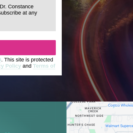
 Dr. Constance
subscribe at any
0
. This site is protected
cy Policy
and
Terms of